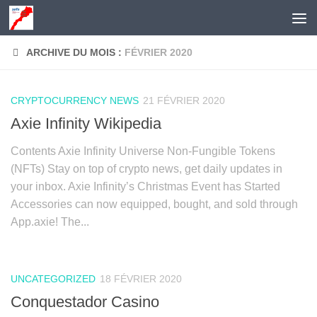
Skip to content
ARCHIVE DU MOIS :
FÉVRIER 2020
CRYPTOCURRENCY NEWS
21 FÉVRIER 2020
Axie Infinity Wikipedia
Contents Axie Infinity Universe Non-Fungible Tokens
(NFTs) Stay on top of crypto news, get daily updates in
your inbox. Axie Infinity’s Christmas Event has Started
Accessories can now equipped, bought, and sold through
App.axie! The...
UNCATEGORIZED
18 FÉVRIER 2020
Conquestador Casino