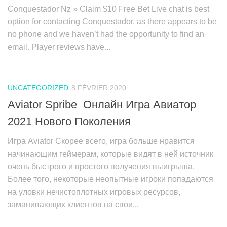
Conquestador Nz » Claim $10 Free Bet Live chat is best
option for contacting Conquestador, as there appears to be
no phone and we haven’t had the opportunity to find an
email. Player reviews have...
UNCATEGORIZED
8 FÉVRIER 2020
Aviator Spribe ️ Онлайн Игра Авиатор
2021 Нового Поколения
Игра Aviator Скорее всего, игра больше нравится
начинающим геймерам, которые видят в ней источник
очень быстрого и простого получения выигрыша.
Более того, некоторые неопытные игроки попадаются
на уловки нечистоплотных игровых ресурсов,
заманивающих клиентов на свои...