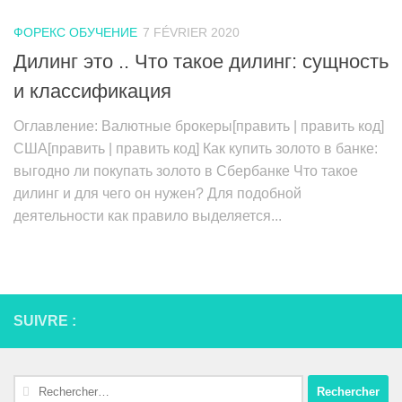
ФОРЕКС ОБУЧЕНИЕ
7 FÉVRIER 2020
Дилинг это .. Что такое дилинг: сущность
и классификация
Оглавление: Валютные брокеры[править | править код]
США[править | править код] Как купить золото в банке:
выгодно ли покупать золото в Сбербанке Что такое
дилинг и для чего он нужен? Для подобной
деятельности как правило выделяется...
SUIVRE :
Rechercher :