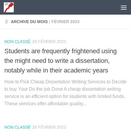
Skip to content
ARCHIVE DU MOIS :
FÉVRIER 2023
NON CLASSÉ
28 FÉVRIER 2023
Students are frequently frightened using
the might need to write a dissertation,
notably while in their academic years
How to Pick Cheap Dissertation Writing Services to Decide
to buy Your Do the job Done A cheap dissertation writing
service is an efficient option for students with limited funds.
These services offer affordable quality...
NON CLASSÉ
28 FÉVRIER 2023