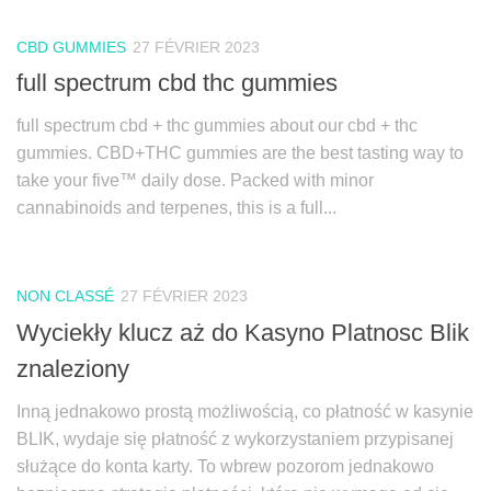
CBD GUMMIES
27 FÉVRIER 2023
full spectrum cbd thc gummies
full spectrum cbd + thc gummies about our cbd + thc
gummies. CBD+THC gummies are the best tasting way to
take your five™ daily dose. Packed with minor
cannabinoids and terpenes, this is a full...
NON CLASSÉ
27 FÉVRIER 2023
Wyciekły klucz aż do Kasyno Platnosc Blik
znaleziony
Inną jednakowo prostą możliwością, co płatność w kasynie
BLIK, wydaje się płatność z wykorzystaniem przypisanej
służące do konta karty. To wbrew pozorom jednakowo