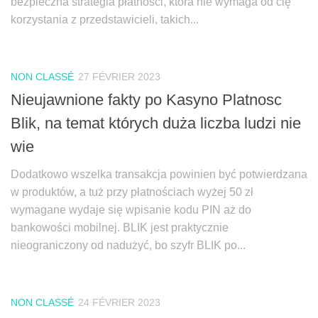
bezpieczna strategia płatności, która nie wymaga od cię
korzystania z przedstawicieli, takich...
NON CLASSÉ
27 FÉVRIER 2023
Nieujawnione fakty po Kasyno Platnosc
Blik, na temat których duża liczba ludzi nie
wie
Dodatkowo wszelka transakcja powinien być potwierdzana
w produktów, a tuż przy płatnościach wyżej 50 zł
wymagane wydaje się wpisanie kodu PIN aż do
bankowości mobilnej. BLIK jest praktycznie
nieograniczony od nadużyć, bo szyfr BLIK po...
NON CLASSÉ
24 FÉVRIER 2023