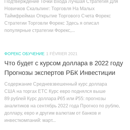
Подтверждение Точки Входа Лучшая Стратегия Для
Новичков Скальпинг: Торговля На Малых
Таймфреймах Открытие Торгового Счета Форекс
Стратегии Торговли Форекс Здесь я описал
популярные стратегии Форекс,...
ФОРЕКС ОБУЧЕНИЕ
1 FÉVRIER 2021
Что будет с курсом доллара в 2022 году
Прогнозы экспертов РБК Инвестиции
Содержание Средневзвешенный курс доллара
США на торгах ЕТС Курс евро поднялся выше
89 рублей Курс доллара ₽65 или ₽55: прогнозы
аналитиков на сентябрь 2022 года Прогноз по рублю,
доллару, евро и другим валютам от банков и
инвесткомпаний: март...