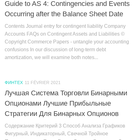
Guide to AS 4: Contingencies and Events
Occurring after the Balance Sheet Date
Contents Journal entry for contingent liability Company
Accounts FAQs on Contingent Assets and Liabilities ©
Copyright Commerce Papers ‑ untangle your accounting
confusions In our discussion of long-term debt
amortization, we will examine both notes...
ФИНТЕХ
11 FÉVRIER 2021
Лучшая Система Торговли Бинарными
Опционами Лучшие Прибыльные
Стратегии Для Бинарных Опционов
Содержание Критерий 3 Способ Анализа Графиков
Фигурный, Индикаторный, Свечной Тройное