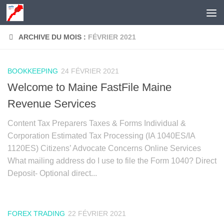
Skip to content
ARCHIVE DU MOIS :
FÉVRIER 2021
BOOKKEEPING
24 FÉVRIER 2021
Welcome to Maine FastFile Maine
Revenue Services
Content Tax Preparers Taxes & Forms Individual &
Corporation Estimated Tax Processing (IA 1040ES/IA
1120ES) Citizens’ Advocate Concerns Online Services
What mailing address do I use to file the Form 1040? Direct
Deposit- Optional direct...
FOREX TRADING
22 FÉVRIER 2021