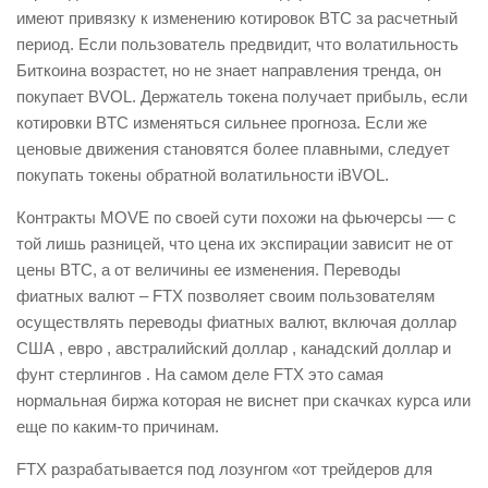
имеют привязку к изменению котировок BTC за расчетный
период. Если пользователь предвидит, что волатильность
Биткоина возрастет, но не знает направления тренда, он
покупает BVOL. Держатель токена получает прибыль, если
котировки BTC изменяться сильнее прогноза. Если же
ценовые движения становятся более плавными, следует
покупать токены обратной волатильности iBVOL.
Контракты MOVE по своей сути похожи на фьючерсы — с
той лишь разницей, что цена их экспирации зависит не от
цены BTC, а от величины ее изменения. Переводы
фиатных валют – FTX позволяет своим пользователям
осуществлять переводы фиатных валют, включая доллар
США , евро , австралийский доллар , канадский доллар и
фунт стерлингов . На самом деле FTX это самая
нормальная биржа которая не виснет при скачках курса или
еще по каким-то причинам.
FTX разрабатывается под лозунгом «от трейдеров для