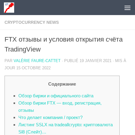
Skip to content
CRYPTOCURRENCY NEWS
FTX отзывы и условия открытия счёта
TradingView
PAR
VALÉRIE FAURE-CATTET
· PUBLIÉ
19 JANVIER 2021
· MIS À
JOUR
15 OCTOBRE 2022
Содержание
Обзор биржи и официального сайта
Обзор биржи FTX — вход, регистрация,
отзывы
Что делает компания / проект?
Листинг SSLX на tradeallcrypto: криптовалюта
Sl8 (Слейт)…