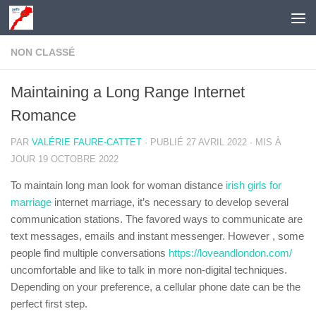
Skip to content
NON CLASSÉ
Maintaining a Long Range Internet
Romance
PAR
VALÉRIE FAURE-CATTET
· PUBLIÉ
27 AVRIL 2022
· MIS À
JOUR
19 OCTOBRE 2022
To maintain long man look for woman distance
irish girls for
marriage
internet marriage, it’s necessary to develop several
communication stations. The favored ways to communicate are
text messages, emails and instant messenger. However , some
people find multiple conversations
https://loveandlondon.com/
uncomfortable and like to talk in more non-digital techniques.
Depending on your preference, a cellular phone date can be the
perfect first step.