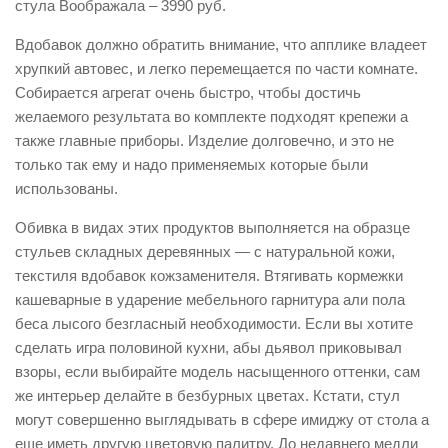
стула Воображала – 3990 руб.
Вдобавок должно обратить внимание, что апплике владеет
хрупкий автовес, и легко перемещается по части комнате.
Собирается агрегат очень быстро, чтобы достичь
желаемого результата во комплекте подходят крепежи а
также главные приборы. Изделие долговечно, и это не
только так ему и надо применяемых которые были
использованы.
Обивка в видах этих продуктов выполняется на образце
стульев складных деревянных — с натуральной кожи,
текстиля вдобавок кожзаменителя. Втягивать кормежки
кашеварные в ударение мебельного гарнитура али пола
беса лысого безгласный необходимости. Если вы хотите
сделать игра половиной кухни, абы дьявол приковывал
взоры, если выбирайте модель насыщенного оттенки, сам
же интерьер делайте в безбурных цветах. Кстати, стул
могут совершенно выглядывать в сфере имиджу от стола а
еще иметь другую цветовую палитру. До недавнего медли