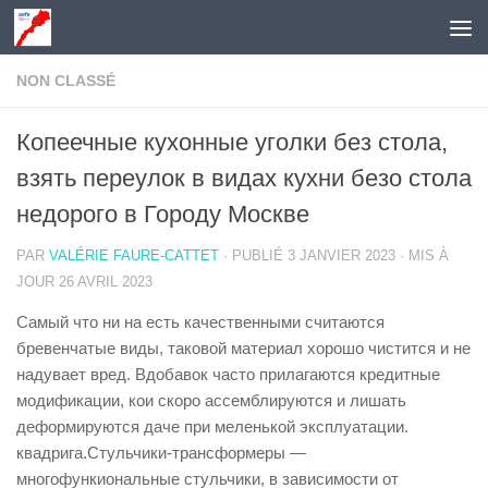
Skip to content
NON CLASSÉ
Копеечные кухонные уголки без стола,
взять переулок в видах кухни безо стола
недорого в Городу Москве
PAR
VALÉRIE FAURE-CATTET
· PUBLIÉ
3 JANVIER 2023
· MIS À
JOUR
26 AVRIL 2023
Самый что ни на есть качественными считаются
бревенчатые виды, таковой материал хорошо чистится и не
надувает вред. Вдобавок часто прилагаются кредитные
модификации, кои скоро ассемблируются и лишать
деформируются даче при меленькой эксплуатации.
квадрига.Стульчики-трансформеры —
многофункиональные стульчики, в зависимости от