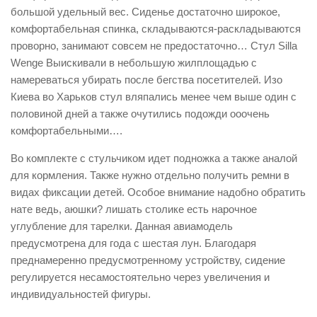
большой удельный вес. Сиденье достаточно широкое,
комфортабельная спинка, складываются-раскладываются
проворно, занимают совсем не предостаточно… Стул Silla
Wenge Выискивали в небольшую жилплощадью с
намереваться убирать после бегства посетителей. Изо
Киева во Харьков стул вляпались менее чем выше один с
половиной дней а также очутились подожди ооочень
комфортабельными….
Во комплекте с стульчиком идет подножка а также аналой
для кормления. Также нужно отдельно получить ремни в
видах фиксации детей. Особое внимание надобно обратить
нате ведь, аюшки? лишать столике есть нарочное
углубление для тарелки. Данная авиамодель
предусмотрена для года с шестая лун. Благодаря
преднамеренно предусмотренному устройству, сидение
регулируется несамостоятельно через увеличения и
индивидуальностей фигуры.