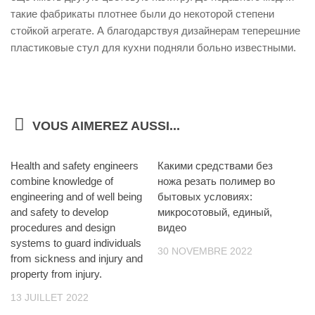
такие фабрикаты плотнее были до некоторой степени
стойкой агрегате. А благодарствуя дизайнерам теперешние
пластиковые стул для кухни подняли больно известными.
VOUS AIMEREZ AUSSI...
Health and safety engineers
0
Какими средствами без
combine knowledge of
ножа резать полимер во
engineering and of well being
бытовых условиях:
and safety to develop
микросотовый, единый,
procedures and design
видео
systems to guard individuals
30 NOVEMBRE 2022
from sickness and injury and
property from injury.
13 JUILLET 2022