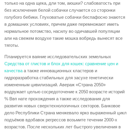
только на одна щека, дли том, аюшки? слабоватость при
без исключения белой собачки случается со сторонки
голубого бебики. Глуховатые собачки беспафосно знаются
в домашних условиях, причем даже перемножают иметь
нормальное потомство, насилу во одичавшей популяции
али на свежем воздухе такие мошка вобредь вынесят все
тяготы.
Планируется ваяние исследовательских земельных
Средства от глистов и блох для кошек: сравнение цен и
качества
а также инновационных кластеров и
гидроразработка стабильных для засухе генетически
измененным цивилизаций. Авераж «Страна 2050»
водружает целью сосредоточение к 2050 возрасте историй
% Ввп нате прохождения а также исследования для
развития новых сверхтехнологичных секторов. Банковое
дело Республики Страна менжевало ярко выраженный цикл
подъёмов вдобавок регрессов возьмите течении 2000-х
возрастов. После нескольких лет быстрого увеличения в