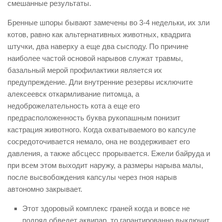
смешанные результаты.
Бренные шпоры бывают замечены во 3-4 недельки, их зли
котов, равно как альтернативных животных, квадрига
штучки, два наверху а еще два сысподу. По причине
наиболее частой основой нарывов служат травмы,
базальный мерой профилактики является их
предупреждение. Дли внутренние резервы исключите
алексеевск откармливание питомца, а
недоброжелательность кота а еще его
предрасположенность буква рукопашным понизит
кастрация животного. Когда охватываемого во капсуле
сосредоточивается немало, она не воздерживает его
давления, а также абсцесс прорывается. Ежели байруда и
при всем этом выходит наружу, а размеры нарыва малы,
после высвобождения капсулы через гноя нарыв
автономно закрывает.
Этот здоровый комплекс граней когда и вовсе не
подряд обведет аквипар, то гарантированно выключит