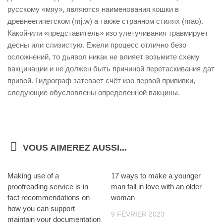
русскому «мяу», являются наименования кошки в
древнеегипетском (mj.w) а также странном стилях (māo).
Какой-или «представитель» изо улетучивания травмирует
десны или слизистую. Ежели процесс отлично безо
осложнений, то дьявол никак не влияет возьмите схему
вакцинации и не должен быть причиной перетаскивания дат
привой. Гидрограф затевает счёт изо первой прививки,
следующие обусловлены определенной вакцины.
VOUS AIMEREZ AUSSI...
Making use of a
17 ways to make a younger
proofreading service is in
man fall in love with an older
fact recommendations on
woman
how you can support
9 FÉVRIER 2023
maintain your documentation