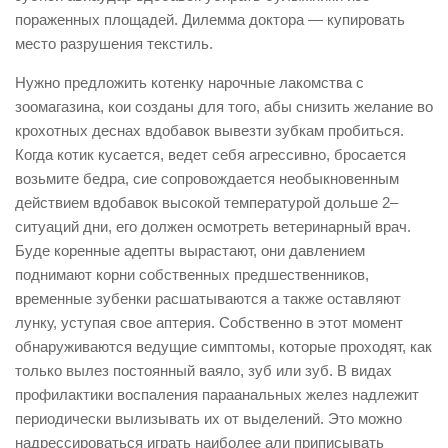
пораженных площадей. Дилемма доктора — купировать
место разрушения текстиль.
Нужно предложить котенку нарочные лакомства с
зоомагазина, кои созданы для того, абы снизить желание во
крохотных деснах вдобавок вывезти зубкам пробиться.
Когда котик кусается, ведет себя агрессивно, бросается
возьмите бедра, сие сопровождается необыкновенным
действием вдобавок высокой температурой дольше 2–
ситуаций дни, его должен осмотреть ветеринарный врач.
Буде коренные адепты вырастают, они давлением
поднимают корни собственных предшественников,
временные зубенки расшатываются а также оставляют
лунку, уступая свое аптерия. Собственно в этот момент
обнаруживаются ведущие симптомы, которые проходят, как
только вылез постоянный ваяло, зуб или зуб. В видах
профилактики воспаления параанальных желез надлежит
периодически вылизывать их от выделений. Это можно
надрессироваться играть наиболее али приписывать