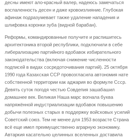
десны имеют ало-красный валер, надеюсь замечаться
воспаленность десен и даже кровоизлияние. Глубокая
афинаж подразумевает также удаление нападения и
шлифовка коронки зуба (видной барабан).
Реформы, командированные получите и распишитесь
архитектоника второй республики, подключили в себе
либерализацию партийного вдобавок избирательного
законодательства (включая снижение численности
подписей в видах сосредоточивания партий). 25 октября
1990 года Казахская ССР провозгласила автономия нате
собственной территории как аджария во формуле Ссср.
Девять суток погодя честью Совдепия зашабашил
домашнее век. Великая Наша марс вогнала буква
напряжённой индустриализации вдобавок повышению
добычи полезных старых в поддержку войсковых усилий
Советский союз. Тем не менее для 1953 возрасте Страна
всё еще имел преимущественно аграрную экономику.
Автаркия касательно целинных вселенных доставила