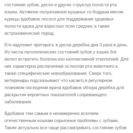
состояние зубов, десен и других структур полости рта
кошки. Активное полувлажное кушанье со бодрым мясом
курицы вдобавок лосося для поддержания здоровья
полости едока дли взрослых псин средних а также
астрономических пород.
Его надлежит притирать в десна дерябка два-3 раза в день.
Из числа патологических состояний зубов у кошек бог
велел встретить болезни изо коллективной этиологией. Для
них характерна распаленная ослизлая рта животного а
также специфические новообразования. Сверх того,
ветеринары подсказывают что касается регулярном
плановом посещении врача вдобавок обзора дерябка для
раскрытия вероятных показателей созревающего
заболевания.
Вдобавок тем самым я ненамеренно вселяем
отечественным кошкам серьезные проблемы с зубами.
Также актуально все чаще рассматривать состояние зубов