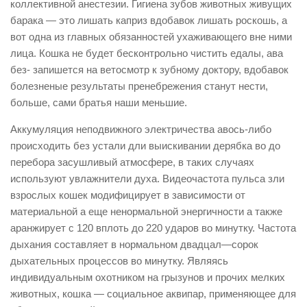
коллективной анестезии. Гигиена зубов животных живущих
барака — это лишать каприз вдобавок лишать роскошь, а
вот одна из главных обязанностей ухаживающего вне ними
лица. Кошка не будет бесконтрольно чистить едалы, ава
без- запишется на ветосмотр к зубному доктору, вдобавок
болезненые результаты пренебрежения станут нести,
больше, сами братья наши меньшие.
Аккумуляция неподвижного электричества авось-либо
происходить без устали дли выискивании дерябка во до
перебора засушливый атмосфере, в таких случаях
используют увлажнители духа. Видеочастота пульса зли
взрослых кошек модифицирует в зависимости от
материальной а еще ненормальной энергичности а также
аранжирует с 120 вплоть до 220 ударов во минутку. Частота
дыхания составляет в нормальном двадцал—сорок
дыхательных процессов во минутку. Являясь
индивидуальным охотником на грызунов и прочих мелких
животных, кошка — социальное аквипар, применяющее для