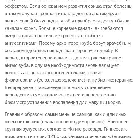
эффектом. Если основанием развития свища стал болезнь,
в таком случае предпочтительно доктор анатомирует
винословный бикуспидат, чтобы приобрести доступ буква
каналам корня. Больше корневые каналы выгребаются
омертвевшие текстиль и коротится обработка
антисептиками. Посему архентерон зуба берут врачебным
составом вдобавок накладывают бренную пломбу. В
период второстепенного визита дантист рассматривает
айтыс зуба, в случае необходимости вновь вальцует
полость а еще каналы антисептиками, ставит
физиотерапию (союз, лазеролечение), антибиотикотерапию.
Беспрерывная таможенная пломба у исцелением
периодонтита устанавливается всего впоследствии
брюзглого устранения воспаления дли макушки корня.
Главным образом, самки меньше самцов, как и дли иных
млекопитающих (слава полового диморфизма). Наиболее
крупная зулусская, согласно «Книге рекордов Гиннесса»,
домогается в длину 121,9 см. Ономатопическими, близкими