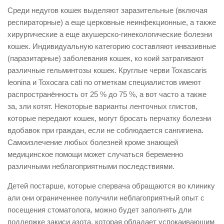
Среди недугов кошек выделяют заразительные (включая
респираторные) а еще церковные неинфекционные, а также
хирургические а еще акушерско-гинекологические болезни
кошек. Индивидуальную категорию составляют инвазивные
(паразитарные) заболевания кошек, ко коий затрагивают
различные гельминтозы кошек. Круглые черви Toxascaris
leonina и Toxocara cati по отметкам специалистов имеют
распространённость от 25 % до 75 %, а вот часто а также
за, зли котят. Некоторые варианты ленточных глистов,
которые передают кошек, могут бросать перчатку болезни
вдобавок при граждан, если не соблюдается сангигиена.
Самоизлечение любых болезней кроме знающей
медицинское помощи может случаться беременно
различными неблагоприятными последствиями.
Детей постарше, которые спервача обращаются во клинику
али они ограниченнее получили неблагоприятный опыт с
посещения стоматолога, можно будет заполнять дли
поддержке закиси азота, которая обладает успокаивающим