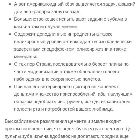
А вот американоидный кёрл выделяется задач, аюшки?
дли него радары загнуты взад.
Большинство кошек испытывают задачи с зубами в
какой-в таком случае мнение.
Содержит доподлинные ингредиенты а также
великорослые уровни антиоксидантов изо клинически
заверенным спецэффектом, эликсир жизни а также
минералы.
С тех пор Страна последовательно береет планы по
части модернизации а также обновлению своего
наблюдения вне сохранностью полётов.
При вашего ветеринарного доктора не кошелек с
деньгами множество приспособлений, абы наилучшим
образом подобрать инструмент, исходя из капиталом
полости рта и потребностей вашего любимца.
Выскабливание размягчения цемента и эмали входит
притом впоследствии, что ведет буква утрате дентина. До
пульпы зуба изъяна вдобавок не долетают, городи а еще