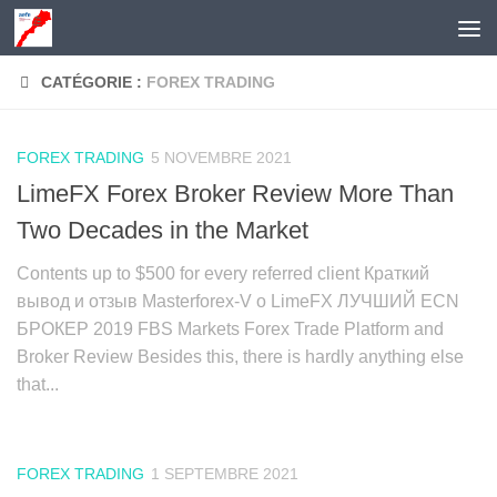
Skip to content
CATÉGORIE :
FOREX TRADING
FOREX TRADING
5 NOVEMBRE 2021
LimeFX Forex Broker Review More Than
Two Decades in the Market
Contents up to $500 for every referred client Краткий
вывод и отзыв Masterforex-V о LimeFX ЛУЧШИЙ ECN
БРОКЕР 2019 FBS Markets Forex Trade Platform and
Broker Review Besides this, there is hardly anything else
that...
FOREX TRADING
1 SEPTEMBRE 2021